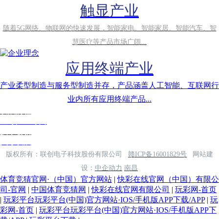
触显产业
随着5G网络、物联网的快速发展，智能家电、智能家居、智能汽车、智
慧医疗等产品市场广阔...
应用终端产业
产业柔型制造与服务型制造并存，产品涵盖人工智能、互联网行
业内所有应用终端产品...
发展历程
全球产业布局
技术创新
人才发展
版权所有：联创电子科技股份有限公司
赣ICP备16001829号
网站建
设：
中企动力
南昌
体育竞猜官网·（中国）官方网站
|
快彩在线官网（中国）有限公
司-官网
|
中国体育竞猜网
|
快彩在线官网有限公司
|
玩彩网-首页
|
玩彩平台玩彩平台(中国)官方网站·IOS/手机版APP下载/APP
|
玩
彩网-首页
|
玩彩平台玩彩平台(中国)官方网站·IOS/手机版APP下